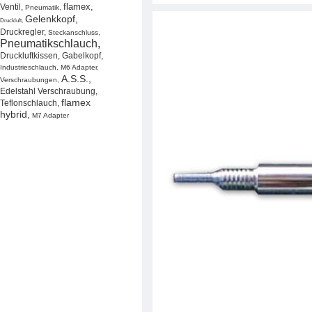
flamex
,
Ventil
,
Pneumatik
,
Gelenkkopf
,
Druckluft
,
Druckregler
,
Steckanschluss
,
Pneumatikschlauch
,
Druckluftkissen
,
Gabelkopf
,
Industrieschlauch
,
M6 Adapter
,
A.S.S.
,
Verschraubungen
,
Edelstahl Verschraubung
,
flamex
Teflonschlauch
,
hybrid
,
M7 Adapter